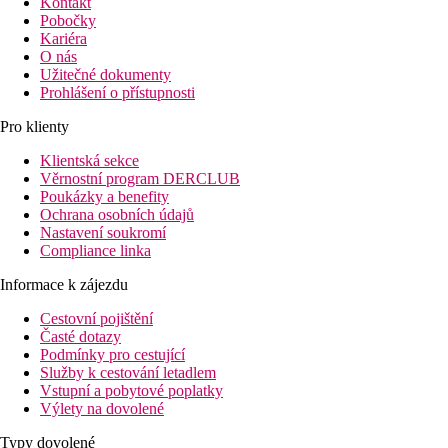
Kontakt
Pobočky
Kariéra
O nás
Užitečné dokumenty
Prohlášení o přístupnosti
Pro klienty
Klientská sekce
Věrnostní program DERCLUB
Poukázky a benefity
Ochrana osobních údajů
Nastavení soukromí
Compliance linka
Informace k zájezdu
Cestovní pojištění
Časté dotazy
Podmínky pro cestující
Služby k cestování letadlem
Vstupní a pobytové poplatky
Výlety na dovolené
Typy dovolené