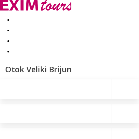
Akční nabídky
Last minute
First minute - Exotika a zim
Otok Veliki Brijun