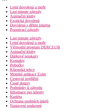
Letní dovolená u moře
Last minute zájezdy
Animační kluby
Exotická dovolená
Dovolená s dětmi zdarma
Poznávací zájezdy
Last minute zájezdy
Letní dovolená u moře
Věrnostní program DERCLUB
Animační kluby
Dárkové poukazy
Kontakty
Pobočky
Klientská sekce
Mobilní aplikace Exim
Cestovní pojištění
Časté dotazy
Podmínky k zájezdu
Informace pro klienty
Kariéra
Ochrana osobních údajů
Nastavení soukromí