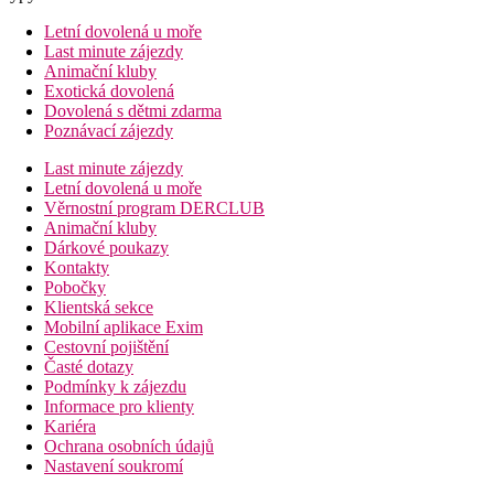
Letní dovolená u moře
Last minute zájezdy
Animační kluby
Exotická dovolená
Dovolená s dětmi zdarma
Poznávací zájezdy
Last minute zájezdy
Letní dovolená u moře
Věrnostní program DERCLUB
Animační kluby
Dárkové poukazy
Kontakty
Pobočky
Klientská sekce
Mobilní aplikace Exim
Cestovní pojištění
Časté dotazy
Podmínky k zájezdu
Informace pro klienty
Kariéra
Ochrana osobních údajů
Nastavení soukromí