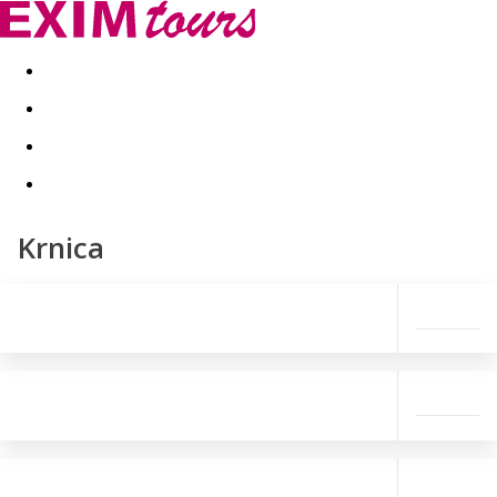
Akční nabídky
Last minute
First minute - Exotika a zim
Krnica