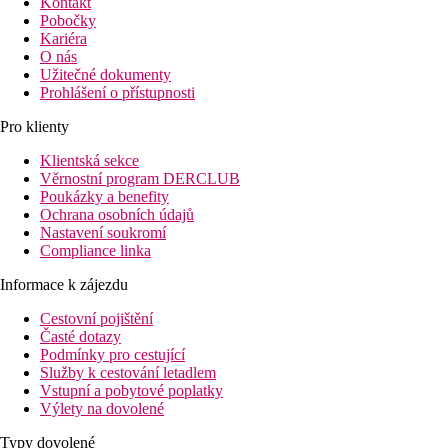
Kontakt
Pobočky
Kariéra
O nás
Užitečné dokumenty
Prohlášení o přístupnosti
Pro klienty
Klientská sekce
Věrnostní program DERCLUB
Poukázky a benefity
Ochrana osobních údajů
Nastavení soukromí
Compliance linka
Informace k zájezdu
Cestovní pojištění
Časté dotazy
Podmínky pro cestující
Služby k cestování letadlem
Vstupní a pobytové poplatky
Výlety na dovolené
Typy dovolené