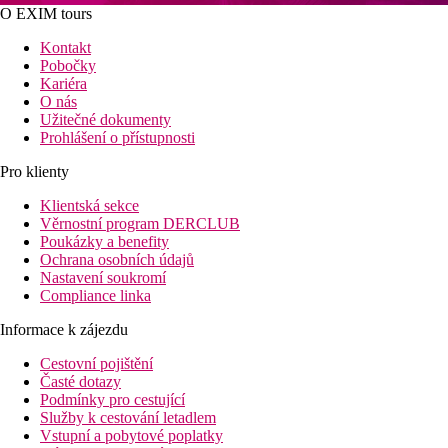
O EXIM tours
Kontakt
Pobočky
Kariéra
O nás
Užitečné dokumenty
Prohlášení o přístupnosti
Pro klienty
Klientská sekce
Věrnostní program DERCLUB
Poukázky a benefity
Ochrana osobních údajů
Nastavení soukromí
Compliance linka
Informace k zájezdu
Cestovní pojištění
Časté dotazy
Podmínky pro cestující
Služby k cestování letadlem
Vstupní a pobytové poplatky