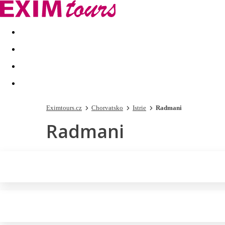
Akční nabídky
Last minute
First minute - Exotika a zim
Eximtours.cz
Chorvatsko
Istrie
Radmani
Radmani