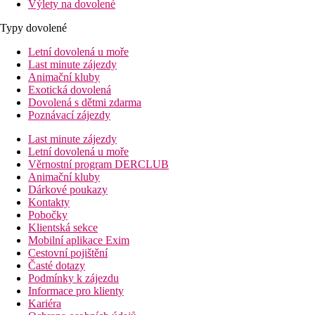
Výlety na dovolené
Typy dovolené
Letní dovolená u moře
Last minute zájezdy
Animační kluby
Exotická dovolená
Dovolená s dětmi zdarma
Poznávací zájezdy
Last minute zájezdy
Letní dovolená u moře
Věrnostní program DERCLUB
Animační kluby
Dárkové poukazy
Kontakty
Pobočky
Klientská sekce
Mobilní aplikace Exim
Cestovní pojištění
Časté dotazy
Podmínky k zájezdu
Informace pro klienty
Kariéra