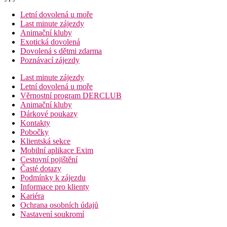
Letní dovolená u moře
Last minute zájezdy
Animační kluby
Exotická dovolená
Dovolená s dětmi zdarma
Poznávací zájezdy
Last minute zájezdy
Letní dovolená u moře
Věrnostní program DERCLUB
Animační kluby
Dárkové poukazy
Kontakty
Pobočky
Klientská sekce
Mobilní aplikace Exim
Cestovní pojištění
Časté dotazy
Podmínky k zájezdu
Informace pro klienty
Kariéra
Ochrana osobních údajů
Nastavení soukromí