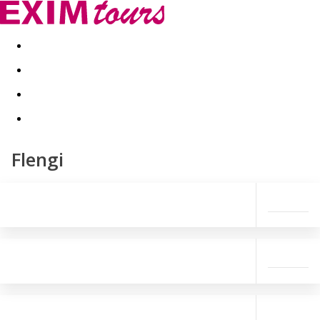
Akční nabídky
Last minute
First minute - Exotika a zim
Flengi