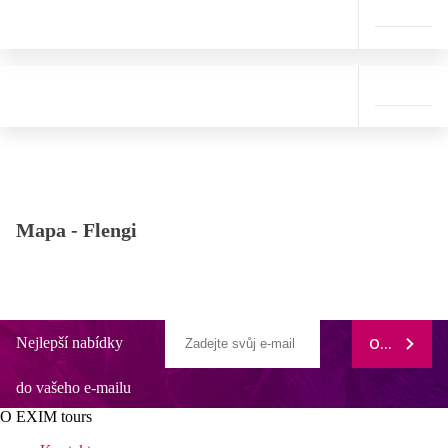
Mapa -
Flengi
Nejlepší nabídky
ODEBÍRAT
do vašeho e-mailu
O EXIM tours