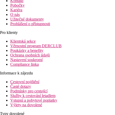
Kontakt
Pobočky
Kariéra
O nás
Užitečné dokumenty
Prohlášení o přístupnosti
Pro klienty
Klientská sekce
Věrnostní program DERCLUB
Poukázky a benefity
Ochrana osobních údajů
Nastavení soukromí
Compliance linka
Informace k zájezdu
Cestovní pojištění
Časté dotazy
Podmínky pro cestující
Služby k cestování letadlem
Vstupní a pobytové poplatky
Výlety na dovolené
Typy dovolené