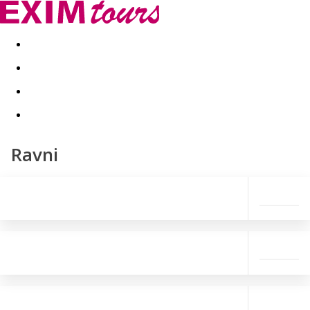
Akční nabídky
Last minute
First minute - Exotika a zim
Ravni