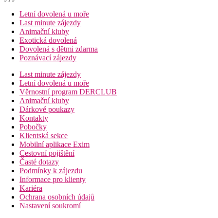
Letní dovolená u moře
Last minute zájezdy
Animační kluby
Exotická dovolená
Dovolená s dětmi zdarma
Poznávací zájezdy
Last minute zájezdy
Letní dovolená u moře
Věrnostní program DERCLUB
Animační kluby
Dárkové poukazy
Kontakty
Pobočky
Klientská sekce
Mobilní aplikace Exim
Cestovní pojištění
Časté dotazy
Podmínky k zájezdu
Informace pro klienty
Kariéra
Ochrana osobních údajů
Nastavení soukromí