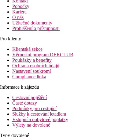
Kontakt
Pobočky
Kariéra
O nás
Užitečné dokumenty
Prohlášení o přístupnosti
Pro klienty
Klientská sekce
Věrnostní program DERCLUB
Poukázky a benefity
Ochrana osobních údajů
Nastavení soukromí
Compliance linka
Informace k zájezdu
Cestovní pojištění
Časté dotazy
Podmínky pro cestující
Služby k cestování letadlem
Vstupní a pobytové poplatky
Výlety na dovolené
Typy dovolené