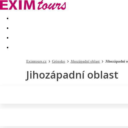
Akční nabídky
Last minute
First minute - Exotika a zim
Eximtours.cz
Grónsko
Jihozápadní oblast
Jihozápadní o
Jihozápadní oblast