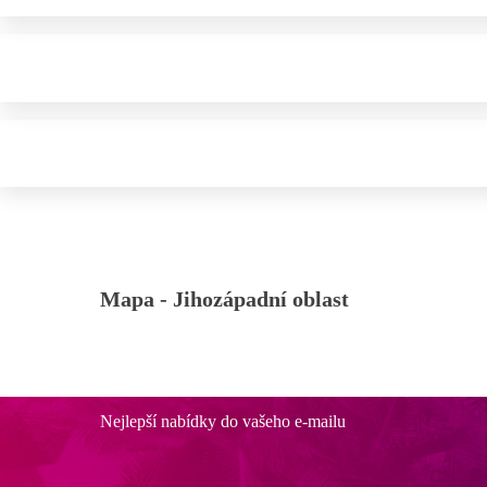
Mapa -
Jihozápadní oblast
Nejlepší nabídky do vašeho e-mailu