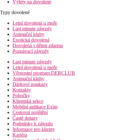
Výlety na dovolené
Typy dovolené
Letní dovolená u moře
Last minute zájezdy
Animační kluby
Exotická dovolená
Dovolená s dětmi zdarma
Poznávací zájezdy
Last minute zájezdy
Letní dovolená u moře
Věrnostní program DERCLUB
Animační kluby
Dárkové poukazy
Kontakty
Pobočky
Klientská sekce
Mobilní aplikace Exim
Cestovní pojištění
Časté dotazy
Podmínky k zájezdu
Informace pro klienty
Kariéra