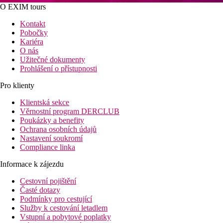
O EXIM tours
Kontakt
Pobočky
Kariéra
O nás
Užitečné dokumenty
Prohlášení o přístupnosti
Pro klienty
Klientská sekce
Věrnostní program DERCLUB
Poukázky a benefity
Ochrana osobních údajů
Nastavení soukromí
Compliance linka
Informace k zájezdu
Cestovní pojištění
Časté dotazy
Podmínky pro cestující
Služby k cestování letadlem
Vstupní a pobytové poplatky