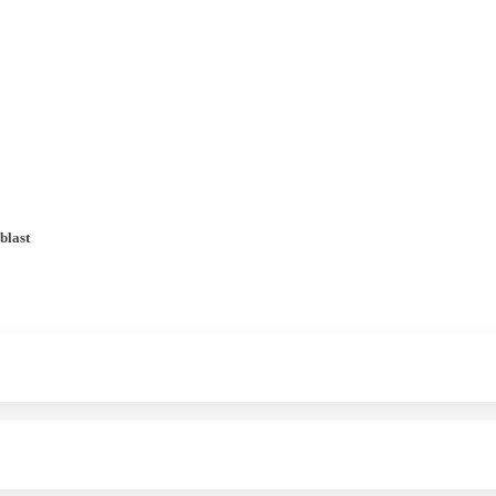
a u moře
Animační kluby
First minute – Léto 2027
Vě
blast