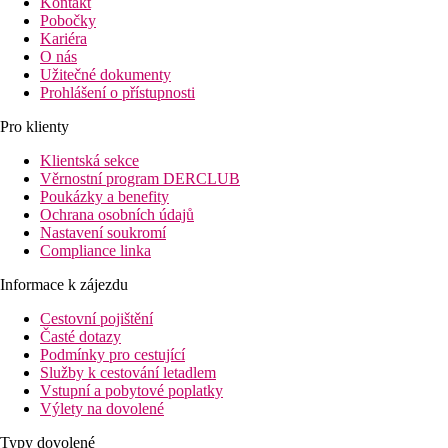
Kontakt
Pobočky
Kariéra
O nás
Užitečné dokumenty
Prohlášení o přístupnosti
Pro klienty
Klientská sekce
Věrnostní program DERCLUB
Poukázky a benefity
Ochrana osobních údajů
Nastavení soukromí
Compliance linka
Informace k zájezdu
Cestovní pojištění
Časté dotazy
Podmínky pro cestující
Služby k cestování letadlem
Vstupní a pobytové poplatky
Výlety na dovolené
Typy dovolené