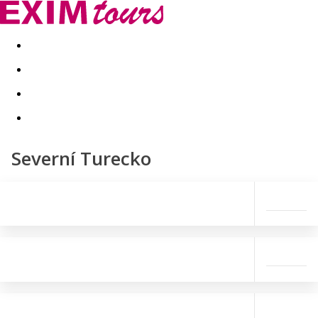
Akční nabídky
Last minute
First minute - Exotika a zim
Severní Turecko