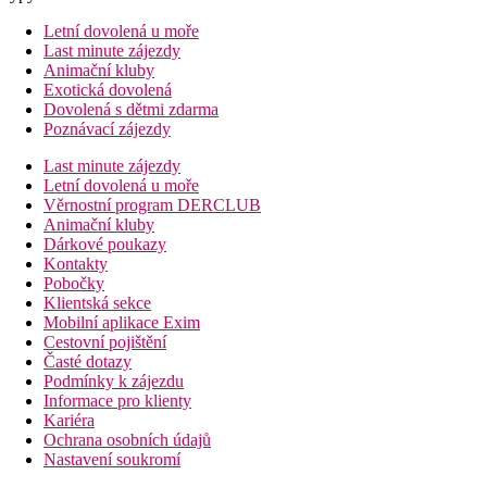
Letní dovolená u moře
Last minute zájezdy
Animační kluby
Exotická dovolená
Dovolená s dětmi zdarma
Poznávací zájezdy
Last minute zájezdy
Letní dovolená u moře
Věrnostní program DERCLUB
Animační kluby
Dárkové poukazy
Kontakty
Pobočky
Klientská sekce
Mobilní aplikace Exim
Cestovní pojištění
Časté dotazy
Podmínky k zájezdu
Informace pro klienty
Kariéra
Ochrana osobních údajů
Nastavení soukromí