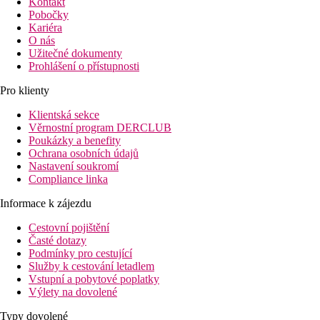
Kontakt
Pobočky
Kariéra
O nás
Užitečné dokumenty
Prohlášení o přístupnosti
Pro klienty
Klientská sekce
Věrnostní program DERCLUB
Poukázky a benefity
Ochrana osobních údajů
Nastavení soukromí
Compliance linka
Informace k zájezdu
Cestovní pojištění
Časté dotazy
Podmínky pro cestující
Služby k cestování letadlem
Vstupní a pobytové poplatky
Výlety na dovolené
Typy dovolené