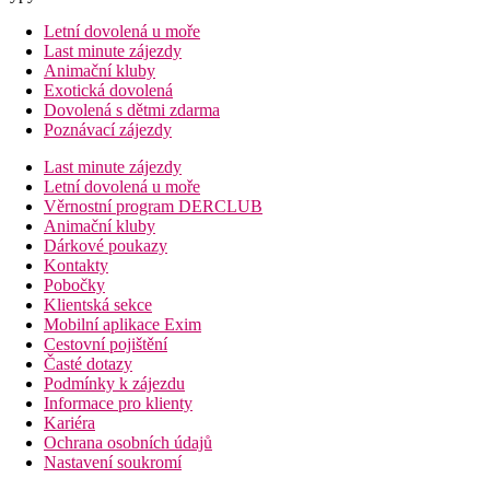
Letní dovolená u moře
Last minute zájezdy
Animační kluby
Exotická dovolená
Dovolená s dětmi zdarma
Poznávací zájezdy
Last minute zájezdy
Letní dovolená u moře
Věrnostní program DERCLUB
Animační kluby
Dárkové poukazy
Kontakty
Pobočky
Klientská sekce
Mobilní aplikace Exim
Cestovní pojištění
Časté dotazy
Podmínky k zájezdu
Informace pro klienty
Kariéra
Ochrana osobních údajů
Nastavení soukromí