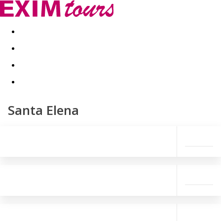
Akční nabídky
Last minute
First minute - Exotika a zim
Santa Elena