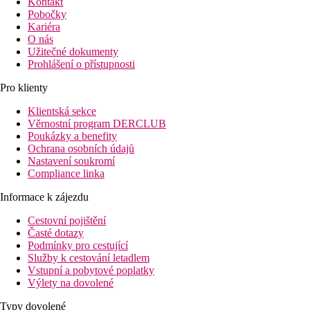
Kontakt
Pobočky
Kariéra
O nás
Užitečné dokumenty
Prohlášení o přístupnosti
Pro klienty
Klientská sekce
Věrnostní program DERCLUB
Poukázky a benefity
Ochrana osobních údajů
Nastavení soukromí
Compliance linka
Informace k zájezdu
Cestovní pojištění
Časté dotazy
Podmínky pro cestující
Služby k cestování letadlem
Vstupní a pobytové poplatky
Výlety na dovolené
Typy dovolené