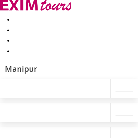
Akční nabídky
Last minute
First minute - Exotika a zim
Manipur