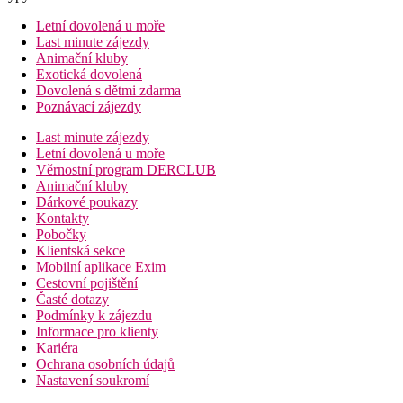
Letní dovolená u moře
Last minute zájezdy
Animační kluby
Exotická dovolená
Dovolená s dětmi zdarma
Poznávací zájezdy
Last minute zájezdy
Letní dovolená u moře
Věrnostní program DERCLUB
Animační kluby
Dárkové poukazy
Kontakty
Pobočky
Klientská sekce
Mobilní aplikace Exim
Cestovní pojištění
Časté dotazy
Podmínky k zájezdu
Informace pro klienty
Kariéra
Ochrana osobních údajů
Nastavení soukromí