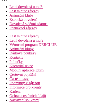
Letní dovolená u moře
Last minute zájezdy
Animační kluby
Exotická dovolená
Dovolená s dětmi zdarma
Poznávací zájezdy
Last minute zájezdy
Letní dovolená u moře
Věrnostní program DERCLUB
Animační kluby
Dárkové poukazy
Kontakty
Pobočky
Klientská sekce
Mobilní aplikace Exim
Cestovní pojištění
Časté dotazy
Podmínky k zájezdu
Informace pro klienty
Kariéra
Ochrana osobních údajů
Nastavení soukromí