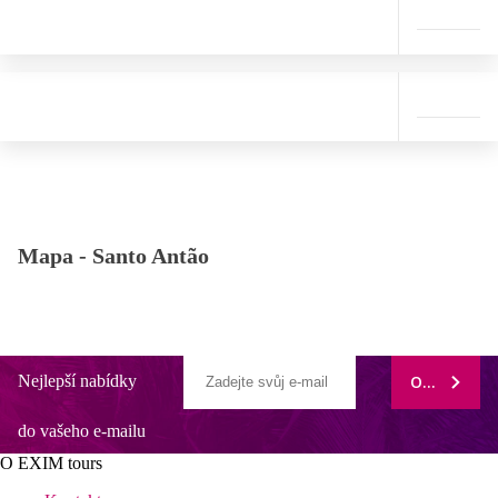
Mapa -
Santo Antão
Nejlepší nabídky
ODEBÍRAT
do vašeho e-mailu
O EXIM tours