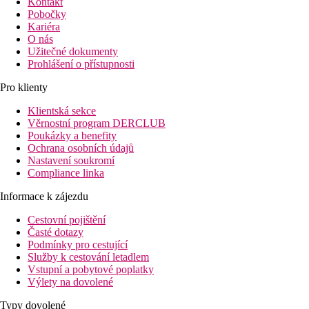
Kontakt
Pobočky
Kariéra
O nás
Užitečné dokumenty
Prohlášení o přístupnosti
Pro klienty
Klientská sekce
Věrnostní program DERCLUB
Poukázky a benefity
Ochrana osobních údajů
Nastavení soukromí
Compliance linka
Informace k zájezdu
Cestovní pojištění
Časté dotazy
Podmínky pro cestující
Služby k cestování letadlem
Vstupní a pobytové poplatky
Výlety na dovolené
Typy dovolené