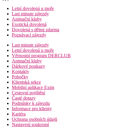
Letní dovolená u moře
Last minute zájezdy
Animační kluby
Exotická dovolená
Dovolená s dětmi zdarma
Poznávací zájezdy
Last minute zájezdy
Letní dovolená u moře
Věrnostní program DERCLUB
Animační kluby
Dárkové poukazy
Kontakty
Pobočky
Klientská sekce
Mobilní aplikace Exim
Cestovní pojištění
Časté dotazy
Podmínky k zájezdu
Informace pro klienty
Kariéra
Ochrana osobních údajů
Nastavení soukromí