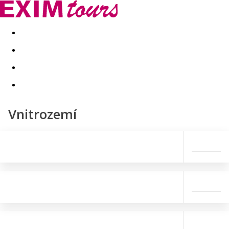
Akční nabídky
Last minute
First minute - Exotika a zim
Vnitrozemí