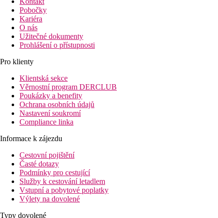
Kontakt
Pobočky
Kariéra
O nás
Užitečné dokumenty
Prohlášení o přístupnosti
Pro klienty
Klientská sekce
Věrnostní program DERCLUB
Poukázky a benefity
Ochrana osobních údajů
Nastavení soukromí
Compliance linka
Informace k zájezdu
Cestovní pojištění
Časté dotazy
Podmínky pro cestující
Služby k cestování letadlem
Vstupní a pobytové poplatky
Výlety na dovolené
Typy dovolené