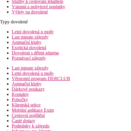
Služby k cestování letadlem
Vstupní a pobytové poplatky
Výlety na dovolené
Typy dovolené
Letní dovolená u moře
Last minute zájezdy
Animační kluby
Exotická dovolená
Dovolená s dětmi zdarma
Poznávací zájezdy
Last minute zájezdy
Letní dovolená u moře
Věrnostní program DERCLUB
Animační kluby
Dárkové poukazy
Kontakty
Pobočky
Klientská sekce
Mobilní aplikace Exim
Cestovní pojištění
Časté dotazy
Podmínky k zájezdu