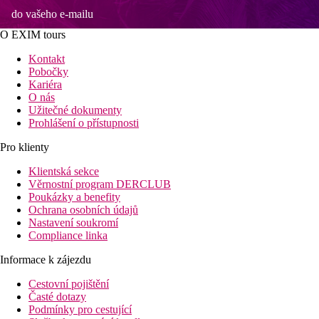
do vašeho e-mailu
O EXIM tours
Kontakt
Pobočky
Kariéra
O nás
Užitečné dokumenty
Prohlášení o přístupnosti
Pro klienty
Klientská sekce
Věrnostní program DERCLUB
Poukázky a benefity
Ochrana osobních údajů
Nastavení soukromí
Compliance linka
Informace k zájezdu
Cestovní pojištění
Časté dotazy
Podmínky pro cestující