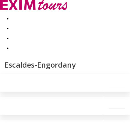
Akční nabídky
Last minute
First minute - Exotika a zim
Escaldes-Engordany