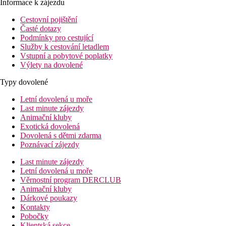
Informace k zájezdu
Cestovní pojištění
Časté dotazy
Podmínky pro cestující
Služby k cestování letadlem
Vstupní a pobytové poplatky
Výlety na dovolené
Typy dovolené
Letní dovolená u moře
Last minute zájezdy
Animační kluby
Exotická dovolená
Dovolená s dětmi zdarma
Poznávací zájezdy
Last minute zájezdy
Letní dovolená u moře
Věrnostní program DERCLUB
Animační kluby
Dárkové poukazy
Kontakty
Pobočky
Klientská sekce