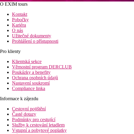
O EXIM tours
Kontakt
Pobočky
Kariéra
O nás
Užitečné dokumenty
Prohlášení o přístupnosti
Pro klienty
Klientská sekce
Věrnostní program DERCLUB
Poukázky a benefity
Ochrana osobních údajů
Nastavení soukromí
Compliance linka
Informace k zájezdu
Cestovní pojištění
Časté dotazy
Podmínky pro cestující
Služby k cestování letadlem
Vstupní a pobytové poplatky