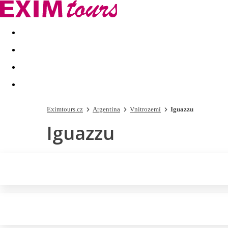
Akční nabídky
Last minute
First minute - Exotika a zim
Eximtours.cz
Argentina
Vnitrozemí
Iguazzu
Iguazzu