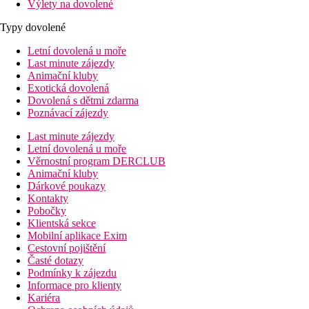
Výlety na dovolené
Typy dovolené
Letní dovolená u moře
Last minute zájezdy
Animační kluby
Exotická dovolená
Dovolená s dětmi zdarma
Poznávací zájezdy
Last minute zájezdy
Letní dovolená u moře
Věrnostní program DERCLUB
Animační kluby
Dárkové poukazy
Kontakty
Pobočky
Klientská sekce
Mobilní aplikace Exim
Cestovní pojištění
Časté dotazy
Podmínky k zájezdu
Informace pro klienty
Kariéra