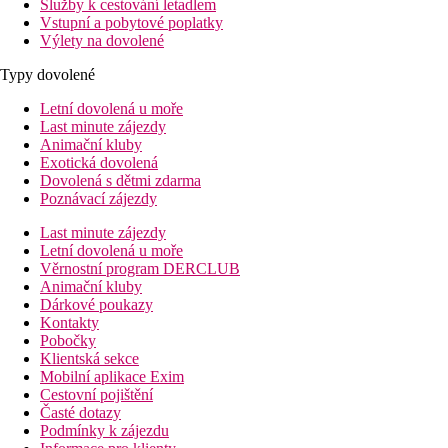
Služby k cestování letadlem
Vstupní a pobytové poplatky
Výlety na dovolené
Typy dovolené
Letní dovolená u moře
Last minute zájezdy
Animační kluby
Exotická dovolená
Dovolená s dětmi zdarma
Poznávací zájezdy
Last minute zájezdy
Letní dovolená u moře
Věrnostní program DERCLUB
Animační kluby
Dárkové poukazy
Kontakty
Pobočky
Klientská sekce
Mobilní aplikace Exim
Cestovní pojištění
Časté dotazy
Podmínky k zájezdu