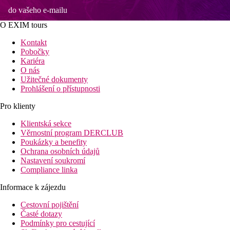
do vašeho e-mailu
O EXIM tours
Kontakt
Pobočky
Kariéra
O nás
Užitečné dokumenty
Prohlášení o přístupnosti
Pro klienty
Klientská sekce
Věrnostní program DERCLUB
Poukázky a benefity
Ochrana osobních údajů
Nastavení soukromí
Compliance linka
Informace k zájezdu
Cestovní pojištění
Časté dotazy
Podmínky pro cestující