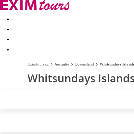
Akční nabídky
Last minute
First minute - Exotika a zim
Eximtours.cz
Austrálie
Queensland
Whitsundays Island
Whitsundays Island