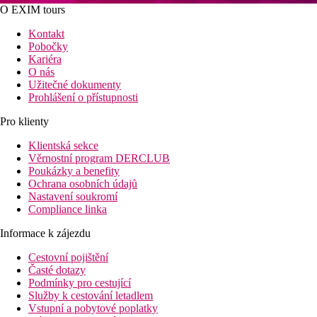
O EXIM tours
Kontakt
Pobočky
Kariéra
O nás
Užitečné dokumenty
Prohlášení o přístupnosti
Pro klienty
Klientská sekce
Věrnostní program DERCLUB
Poukázky a benefity
Ochrana osobních údajů
Nastavení soukromí
Compliance linka
Informace k zájezdu
Cestovní pojištění
Časté dotazy
Podmínky pro cestující
Služby k cestování letadlem
Vstupní a pobytové poplatky