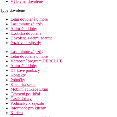
Výlety na dovolené
Typy dovolené
Letní dovolená u moře
Last minute zájezdy
Animační kluby
Exotická dovolená
Dovolená s dětmi zdarma
Poznávací zájezdy
Last minute zájezdy
Letní dovolená u moře
Věrnostní program DERCLUB
Animační kluby
Dárkové poukazy
Kontakty
Pobočky
Klientská sekce
Mobilní aplikace Exim
Cestovní pojištění
Časté dotazy
Podmínky k zájezdu
Informace pro klienty
Kariéra