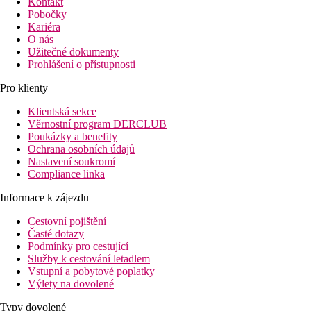
Kontakt
Pobočky
Kariéra
O nás
Užitečné dokumenty
Prohlášení o přístupnosti
Pro klienty
Klientská sekce
Věrnostní program DERCLUB
Poukázky a benefity
Ochrana osobních údajů
Nastavení soukromí
Compliance linka
Informace k zájezdu
Cestovní pojištění
Časté dotazy
Podmínky pro cestující
Služby k cestování letadlem
Vstupní a pobytové poplatky
Výlety na dovolené
Typy dovolené