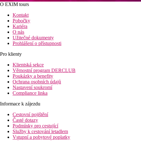
O EXIM tours
Kontakt
Pobočky
Kariéra
O nás
Užitečné dokumenty
Prohlášení o přístupnosti
Pro klienty
Klientská sekce
Věrnostní program DERCLUB
Poukázky a benefity
Ochrana osobních údajů
Nastavení soukromí
Compliance linka
Informace k zájezdu
Cestovní pojištění
Časté dotazy
Podmínky pro cestující
Služby k cestování letadlem
Vstupní a pobytové poplatky