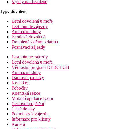
Výlety na dovolené
Typy dovolené
Letní dovolená u moře
Last minute zájezdy
Animační kluby
Exotická dovolená
Dovolená s dětmi zdarma
Poznávací zájezdy
Last minute zájezdy
Letní dovolená u moře
Věrnostní program DERCLUB
Animační kluby
Dárkové poukazy
Kontakty
Pobočky
Klientská sekce
Mobilní aplikace Exim
Cestovní pojištění
Časté dotazy
Podmínky k zájezdu
Informace pro klienty
Kariéra