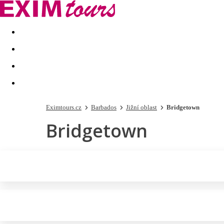
Akční nabídky
Last minute
First minute - Exotika a zim
Eximtours.cz
Barbados
Jižní oblast
Bridgetown
Bridgetown