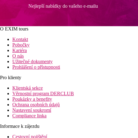
Nejlepší nabídky do vašeho e-mailu
O EXIM tours
Kontakt
Pobočky
Kariéra
O nás
Užitečné dokumenty
Prohlášení o přístupnosti
Pro klienty
Klientská sekce
Věrnostní program DERCLUB
Poukázky a benefity
Ochrana osobních údajů
Nastavení soukromí
Compliance linka
Informace k zájezdu
Cestovní pojištění