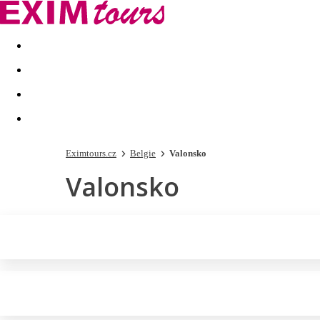
Akční nabídky
Last minute
First minute - Exotika a zim
Eximtours.cz
Belgie
Valonsko
Valonsko