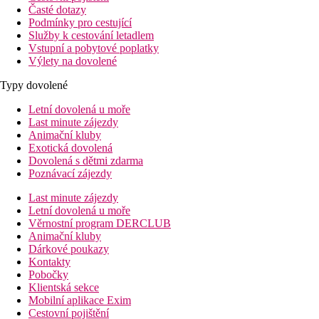
Časté dotazy
Podmínky pro cestující
Služby k cestování letadlem
Vstupní a pobytové poplatky
Výlety na dovolené
Typy dovolené
Letní dovolená u moře
Last minute zájezdy
Animační kluby
Exotická dovolená
Dovolená s dětmi zdarma
Poznávací zájezdy
Last minute zájezdy
Letní dovolená u moře
Věrnostní program DERCLUB
Animační kluby
Dárkové poukazy
Kontakty
Pobočky
Klientská sekce
Mobilní aplikace Exim
Cestovní pojištění