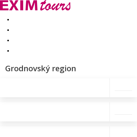
Akční nabídky
Last minute
First minute - Exotika a zim
Grodnovský region