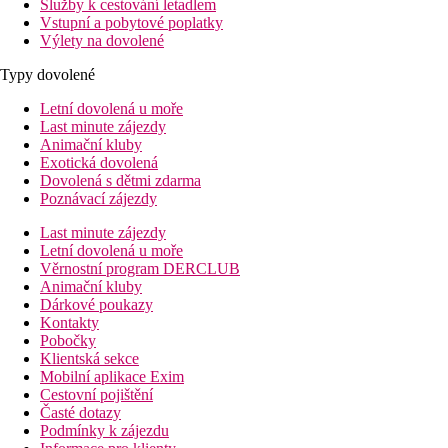
Služby k cestování letadlem
Vstupní a pobytové poplatky
Výlety na dovolené
Typy dovolené
Letní dovolená u moře
Last minute zájezdy
Animační kluby
Exotická dovolená
Dovolená s dětmi zdarma
Poznávací zájezdy
Last minute zájezdy
Letní dovolená u moře
Věrnostní program DERCLUB
Animační kluby
Dárkové poukazy
Kontakty
Pobočky
Klientská sekce
Mobilní aplikace Exim
Cestovní pojištění
Časté dotazy
Podmínky k zájezdu