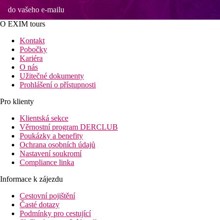
do vašeho e-mailu
O EXIM tours
Kontakt
Pobočky
Kariéra
O nás
Užitečné dokumenty
Prohlášení o přístupnosti
Pro klienty
Klientská sekce
Věrnostní program DERCLUB
Poukázky a benefity
Ochrana osobních údajů
Nastavení soukromí
Compliance linka
Informace k zájezdu
Cestovní pojištění
Časté dotazy
Podmínky pro cestující