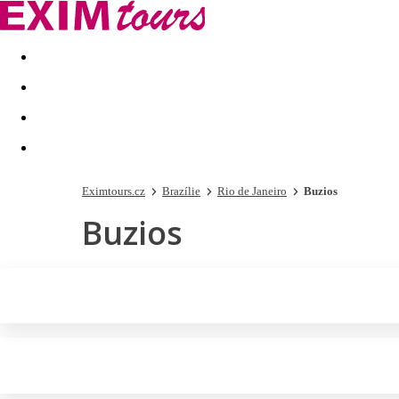
Akční nabídky
Last minute
First minute - Exotika a zim
Eximtours.cz
Brazílie
Rio de Janeiro
Buzios
Buzios