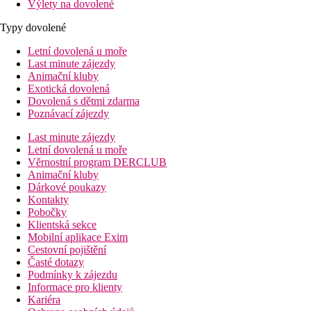
Výlety na dovolené
Typy dovolené
Letní dovolená u moře
Last minute zájezdy
Animační kluby
Exotická dovolená
Dovolená s dětmi zdarma
Poznávací zájezdy
Last minute zájezdy
Letní dovolená u moře
Věrnostní program DERCLUB
Animační kluby
Dárkové poukazy
Kontakty
Pobočky
Klientská sekce
Mobilní aplikace Exim
Cestovní pojištění
Časté dotazy
Podmínky k zájezdu
Informace pro klienty
Kariéra