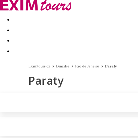
Akční nabídky
Last minute
First minute - Exotika a zim
Eximtours.cz
Brazílie
Rio de Janeiro
Paraty
Paraty