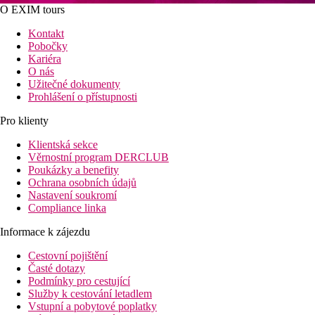
O EXIM tours
Kontakt
Pobočky
Kariéra
O nás
Užitečné dokumenty
Prohlášení o přístupnosti
Pro klienty
Klientská sekce
Věrnostní program DERCLUB
Poukázky a benefity
Ochrana osobních údajů
Nastavení soukromí
Compliance linka
Informace k zájezdu
Cestovní pojištění
Časté dotazy
Podmínky pro cestující
Služby k cestování letadlem
Vstupní a pobytové poplatky