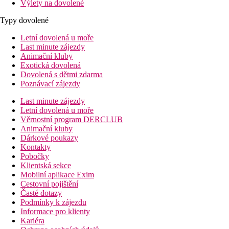
Výlety na dovolené
Typy dovolené
Letní dovolená u moře
Last minute zájezdy
Animační kluby
Exotická dovolená
Dovolená s dětmi zdarma
Poznávací zájezdy
Last minute zájezdy
Letní dovolená u moře
Věrnostní program DERCLUB
Animační kluby
Dárkové poukazy
Kontakty
Pobočky
Klientská sekce
Mobilní aplikace Exim
Cestovní pojištění
Časté dotazy
Podmínky k zájezdu
Informace pro klienty
Kariéra