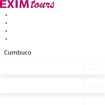
Akční nabídky
Last minute
First minute - Exotika a zim
Cumbuco