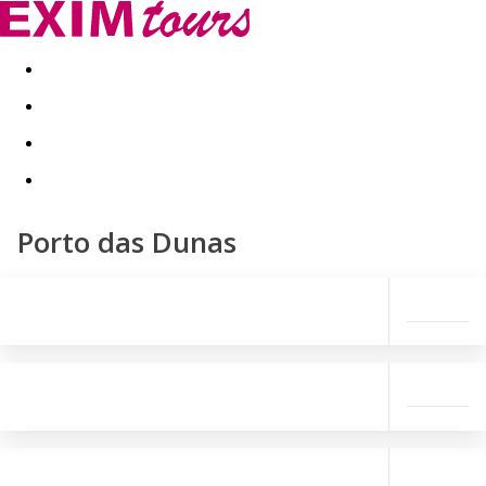
Akční nabídky
Last minute
First minute - Exotika a zim
Porto das Dunas