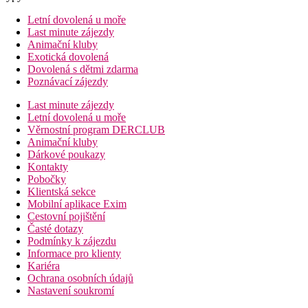
Letní dovolená u moře
Last minute zájezdy
Animační kluby
Exotická dovolená
Dovolená s dětmi zdarma
Poznávací zájezdy
Last minute zájezdy
Letní dovolená u moře
Věrnostní program DERCLUB
Animační kluby
Dárkové poukazy
Kontakty
Pobočky
Klientská sekce
Mobilní aplikace Exim
Cestovní pojištění
Časté dotazy
Podmínky k zájezdu
Informace pro klienty
Kariéra
Ochrana osobních údajů
Nastavení soukromí