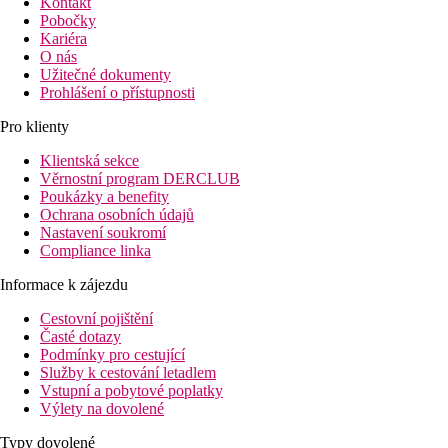
Kontakt
Pobočky
Kariéra
O nás
Užitečné dokumenty
Prohlášení o přístupnosti
Pro klienty
Klientská sekce
Věrnostní program DERCLUB
Poukázky a benefity
Ochrana osobních údajů
Nastavení soukromí
Compliance linka
Informace k zájezdu
Cestovní pojištění
Časté dotazy
Podmínky pro cestující
Služby k cestování letadlem
Vstupní a pobytové poplatky
Výlety na dovolené
Typy dovolené