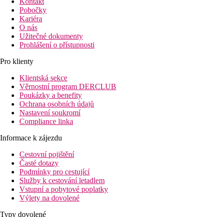
Kontakt
Pobočky
Kariéra
O nás
Užitečné dokumenty
Prohlášení o přístupnosti
Pro klienty
Klientská sekce
Věrnostní program DERCLUB
Poukázky a benefity
Ochrana osobních údajů
Nastavení soukromí
Compliance linka
Informace k zájezdu
Cestovní pojištění
Časté dotazy
Podmínky pro cestující
Služby k cestování letadlem
Vstupní a pobytové poplatky
Výlety na dovolené
Typy dovolené