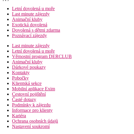
Letní dovolená u moře
Last minute zájezdy
Animační kluby
Exotická dovolená
Dovolená s dětmi zdarma
Poznávací zájezdy
Last minute zájezdy
Letní dovolená u moře
Věrnostní program DERCLUB
Animační kluby
Dárkové poukazy
Kontakty
Pobočky
Klientská sekce
Mobilní aplikace Exim
Cestovní pojištění
Časté dotazy
Podmínky k zájezdu
Informace pro klienty
Kariéra
Ochrana osobních údajů
Nastavení soukromí