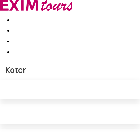
Akční nabídky
Last minute
First minute - Exotika a zim
Kotor