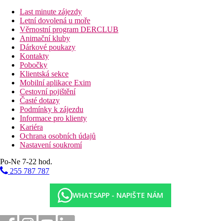
bazén:
viz dvoulůžkový pokoj, navíc výhled částečně na
Last minute zájezdy
moře/bazén, cca 23m2
Letní dovolená u moře
Rodinný pokoj 1 ložnice výhled do zahrady:
viz
Věrnostní program DERCLUB
dvoulůžkový pokoj, navíc obývací část, set na přípravu čaje
Animační kluby
nebo kávy, trezor (za poplatek), cca 45m2
Dárkové poukazy
Rodinný pokoj 1 ložnice výhled na moře nebo bazén:
viz
Kontakty
dvoulůžkový pokoj, navíc obývací část, set na přípravu čaje
Pobočky
nebo kávy, trezor (za poplatek) navíc výhled na moře/bazén, cca
Klientská sekce
45m2
Mobilní aplikace Exim
Studio s výhledem do zahrady
: viz dvoulůžkový pokoj, navíc
Cestovní pojištění
balkon nebo uzavřená terasa, výhled do zahrady, sprcha a vana,
Časté dotazy
cca 46m2, malý kuchyňský kout
Podmínky k zájezdu
Studio s výhledem do na moře nebo bazén
: viz dvoulůžkový
Informace pro klienty
pokoj, navíc balkon nebo uzavřená terasa, výhled do zahrady,
Kariéra
sprcha a vana, výhled na moře/bazén, cca 46m2, malý
Ochrana osobních údajů
kuchyňský kout
Nastavení soukromí
Suita s výhledem do zahrady:
cca 80m2, viz dvoulůžkový
pokloj, oddělená ložnice, sprchový kout a vana, WC, TV, malý
Po-Ne 7-22 hod.
kuchyňský kout
255 787 787
Pláž
Hotel se nachází 50 m od pláže.
WHATSAPP - NAPIŠTE NÁM
Lehátka na pláži za poplatek