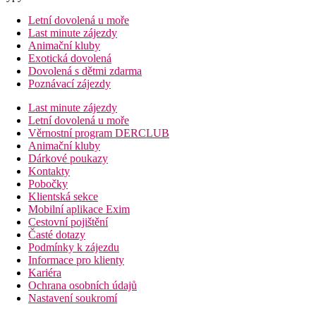
Letní dovolená u moře
Last minute zájezdy
Animační kluby
Exotická dovolená
Dovolená s dětmi zdarma
Poznávací zájezdy
Last minute zájezdy
Letní dovolená u moře
Věrnostní program DERCLUB
Animační kluby
Dárkové poukazy
Kontakty
Pobočky
Klientská sekce
Mobilní aplikace Exim
Cestovní pojištění
Časté dotazy
Podmínky k zájezdu
Informace pro klienty
Kariéra
Ochrana osobních údajů
Nastavení soukromí