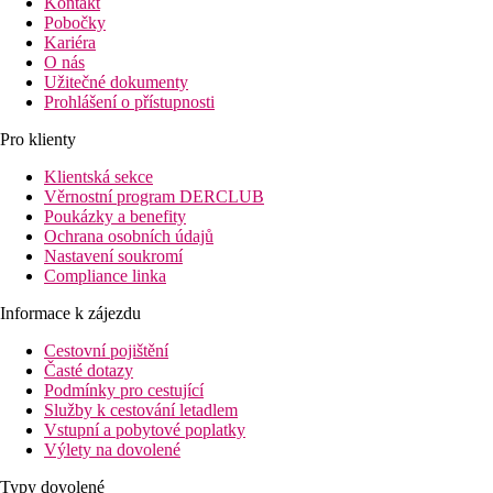
Kontakt
Pobočky
Kariéra
O nás
Užitečné dokumenty
Prohlášení o přístupnosti
Pro klienty
Klientská sekce
Věrnostní program DERCLUB
Poukázky a benefity
Ochrana osobních údajů
Nastavení soukromí
Compliance linka
Informace k zájezdu
Cestovní pojištění
Časté dotazy
Podmínky pro cestující
Služby k cestování letadlem
Vstupní a pobytové poplatky
Výlety na dovolené
Typy dovolené