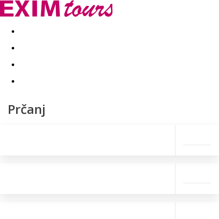
Akční nabídky
Last minute
First minute - Exotika a zim
Prčanj