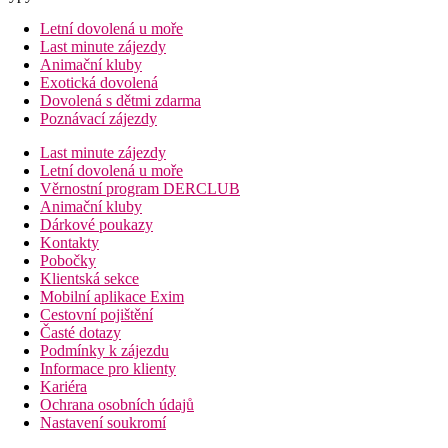
Letní dovolená u moře
Last minute zájezdy
Animační kluby
Exotická dovolená
Dovolená s dětmi zdarma
Poznávací zájezdy
Last minute zájezdy
Letní dovolená u moře
Věrnostní program DERCLUB
Animační kluby
Dárkové poukazy
Kontakty
Pobočky
Klientská sekce
Mobilní aplikace Exim
Cestovní pojištění
Časté dotazy
Podmínky k zájezdu
Informace pro klienty
Kariéra
Ochrana osobních údajů
Nastavení soukromí