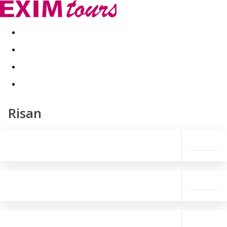
Akční nabídky
Last minute
First minute - Exotika a zim
Risan