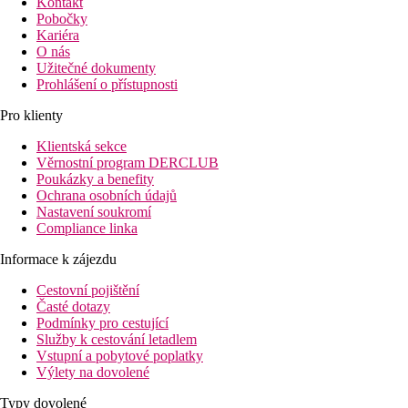
Kontakt
Pobočky
Kariéra
O nás
Užitečné dokumenty
Prohlášení o přístupnosti
Pro klienty
Klientská sekce
Věrnostní program DERCLUB
Poukázky a benefity
Ochrana osobních údajů
Nastavení soukromí
Compliance linka
Informace k zájezdu
Cestovní pojištění
Časté dotazy
Podmínky pro cestující
Služby k cestování letadlem
Vstupní a pobytové poplatky
Výlety na dovolené
Typy dovolené