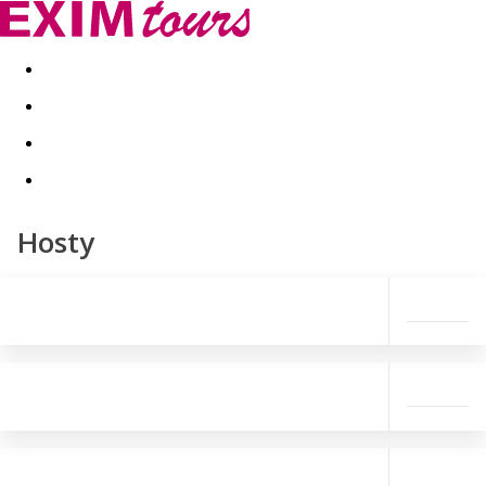
Akční nabídky
Last minute
First minute - Exotika a zim
Hosty