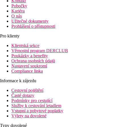
Kontakt
Pobočky
Kariéra
O nás
Užitečné dokumenty
Prohlášení o přístupnosti
Pro klienty
Klientská sekce
Věrnostní program DERCLUB
Poukázky a benefity
Ochrana osobních údajů
Nastavení soukromí
Compliance linka
Informace k zájezdu
Cestovní pojištění
Časté dotazy
Podmínky pro cestující
Služby k cestování letadlem
Vstupní a pobytové poplatky
Výlety na dovolené
Typy dovolené