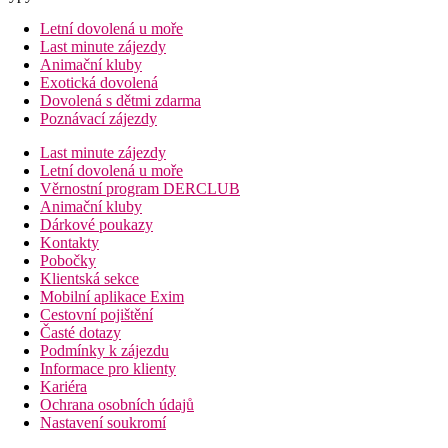
Letní dovolená u moře
Last minute zájezdy
Animační kluby
Exotická dovolená
Dovolená s dětmi zdarma
Poznávací zájezdy
Last minute zájezdy
Letní dovolená u moře
Věrnostní program DERCLUB
Animační kluby
Dárkové poukazy
Kontakty
Pobočky
Klientská sekce
Mobilní aplikace Exim
Cestovní pojištění
Časté dotazy
Podmínky k zájezdu
Informace pro klienty
Kariéra
Ochrana osobních údajů
Nastavení soukromí