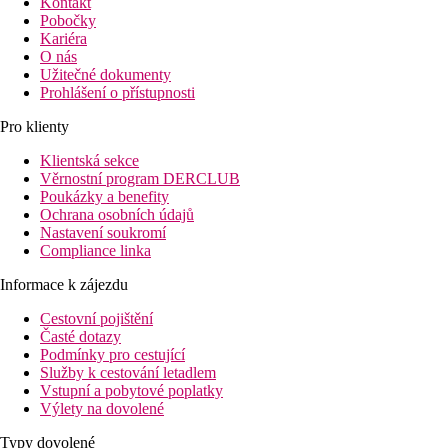
Kontakt
Pobočky
Kariéra
O nás
Užitečné dokumenty
Prohlášení o přístupnosti
Pro klienty
Klientská sekce
Věrnostní program DERCLUB
Poukázky a benefity
Ochrana osobních údajů
Nastavení soukromí
Compliance linka
Informace k zájezdu
Cestovní pojištění
Časté dotazy
Podmínky pro cestující
Služby k cestování letadlem
Vstupní a pobytové poplatky
Výlety na dovolené
Typy dovolené