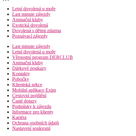
Letní dovolená u moře
Last minute zájezdy
Animační kluby
Exotická dovolená
Dovolená s dětmi zdarma
Poznávací zájezdy
Last minute zájezdy
Letní dovolená u moře
Věrnostní program DERCLUB
Animační kluby
Dárkové poukazy
Kontakty
Pobočky
Klientská sekce
Mobilní aplikace Exim
Cestovní pojištění
Časté dotazy
Podmínky k zájezdu
Informace pro klienty
Kariéra
Ochrana osobních údajů
Nastavení soukromí