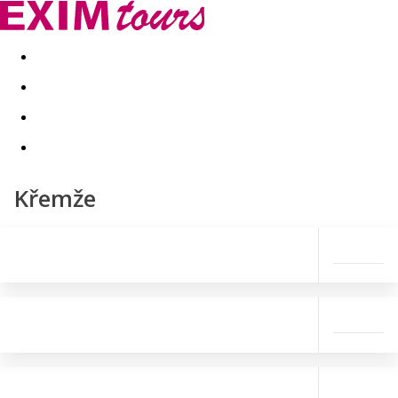
Akční nabídky
Last minute
First minute - Exotika a zim
Křemže