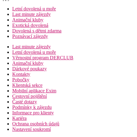
Letní dovolená u moře
Last minute zájezdy
Animační kluby
Exotická dovolená
Dovolená s dětmi zdarma
Poznávací zájezdy
Last minute zájezdy
Letní dovolená u moře
Věrnostní program DERCLUB
Animační kluby
Dárkové poukazy
Kontakty
Pobočky
Klientská sekce
Mobilní aplikace Exim
Cestovní pojištění
Časté dotazy
Podmínky k zájezdu
Informace pro klienty
Kariéra
Ochrana osobních údajů
Nastavení soukromí