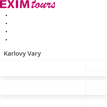
Akční nabídky
Last minute
First minute - Exotika a zim
Karlovy Vary