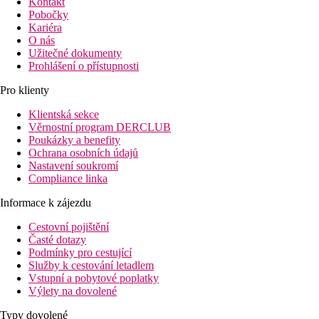
Kontakt
Pobočky
Kariéra
O nás
Užitečné dokumenty
Prohlášení o přístupnosti
Pro klienty
Klientská sekce
Věrnostní program DERCLUB
Poukázky a benefity
Ochrana osobních údajů
Nastavení soukromí
Compliance linka
Informace k zájezdu
Cestovní pojištění
Časté dotazy
Podmínky pro cestující
Služby k cestování letadlem
Vstupní a pobytové poplatky
Výlety na dovolené
Typy dovolené