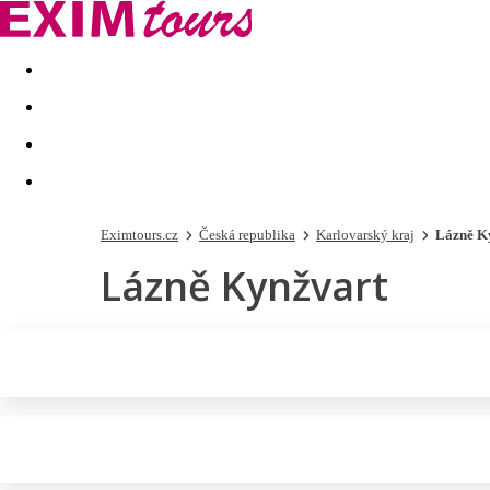
Akční nabídky
Last minute
First minute - Exotika a zim
Eximtours.cz
Česká republika
Karlovarský kraj
Lázně K
Lázně Kynžvart