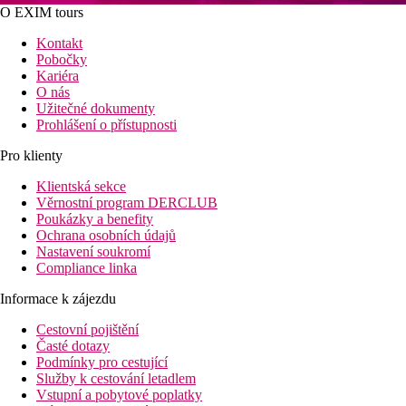
O EXIM tours
Kontakt
Pobočky
Kariéra
O nás
Užitečné dokumenty
Prohlášení o přístupnosti
Pro klienty
Klientská sekce
Věrnostní program DERCLUB
Poukázky a benefity
Ochrana osobních údajů
Nastavení soukromí
Compliance linka
Informace k zájezdu
Cestovní pojištění
Časté dotazy
Podmínky pro cestující
Služby k cestování letadlem
Vstupní a pobytové poplatky