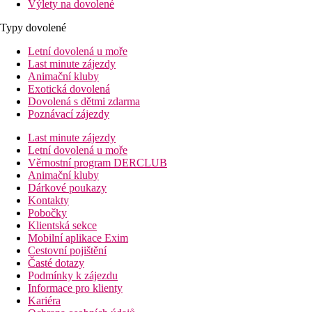
Výlety na dovolené
Typy dovolené
Letní dovolená u moře
Last minute zájezdy
Animační kluby
Exotická dovolená
Dovolená s dětmi zdarma
Poznávací zájezdy
Last minute zájezdy
Letní dovolená u moře
Věrnostní program DERCLUB
Animační kluby
Dárkové poukazy
Kontakty
Pobočky
Klientská sekce
Mobilní aplikace Exim
Cestovní pojištění
Časté dotazy
Podmínky k zájezdu
Informace pro klienty
Kariéra