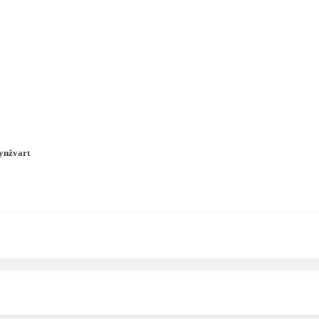
a u moře
Animační kluby
First minute – Léto 2027
Vě
ynžvart