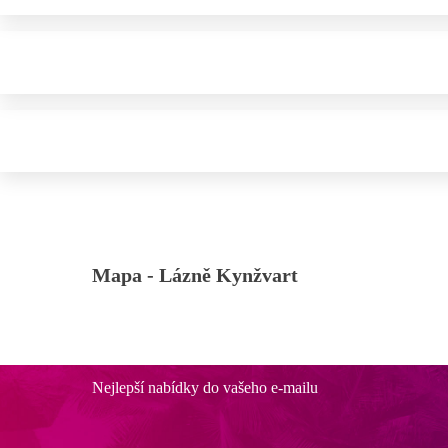
Mapa -
Lázně Kynžvart
Nejlepší nabídky do vašeho e-mailu