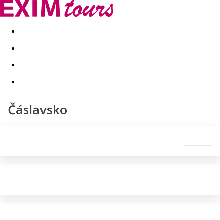
Akční nabídky
Last minute
First minute - Exotika a zim
Čáslavsko