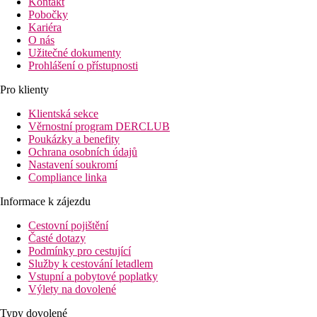
Kontakt
Pobočky
Kariéra
O nás
Užitečné dokumenty
Prohlášení o přístupnosti
Pro klienty
Klientská sekce
Věrnostní program DERCLUB
Poukázky a benefity
Ochrana osobních údajů
Nastavení soukromí
Compliance linka
Informace k zájezdu
Cestovní pojištění
Časté dotazy
Podmínky pro cestující
Služby k cestování letadlem
Vstupní a pobytové poplatky
Výlety na dovolené
Typy dovolené