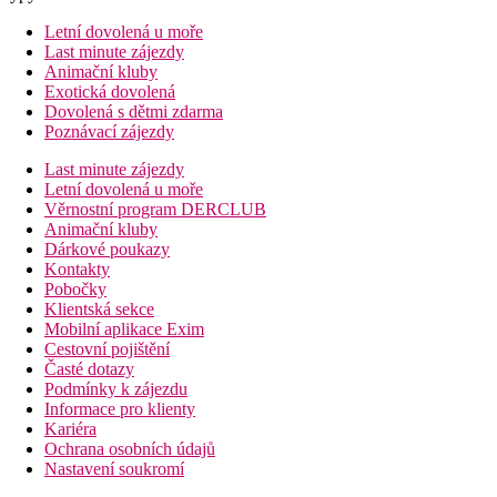
Letní dovolená u moře
Last minute zájezdy
Animační kluby
Exotická dovolená
Dovolená s dětmi zdarma
Poznávací zájezdy
Last minute zájezdy
Letní dovolená u moře
Věrnostní program DERCLUB
Animační kluby
Dárkové poukazy
Kontakty
Pobočky
Klientská sekce
Mobilní aplikace Exim
Cestovní pojištění
Časté dotazy
Podmínky k zájezdu
Informace pro klienty
Kariéra
Ochrana osobních údajů
Nastavení soukromí