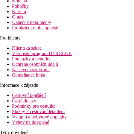
Kontakt
Pobočky
Kariéra
O nás
Užitečné dokumenty
Prohlášení o přístupnosti
Pro klienty
Klientská sekce
Věrnostní program DERCLUB
Poukázky a benefity
Ochrana osobních údajů
Nastavení soukromí
Compliance linka
Informace k zájezdu
Cestovní pojištění
Časté dotazy
Podmínky pro cestující
Služby k cestování letadlem
Vstupní a pobytové poplatky
Výlety na dovolené
Typy dovolené