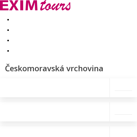
Akční nabídky
Last minute
First minute - Exotika a zim
Českomoravská vrchovina