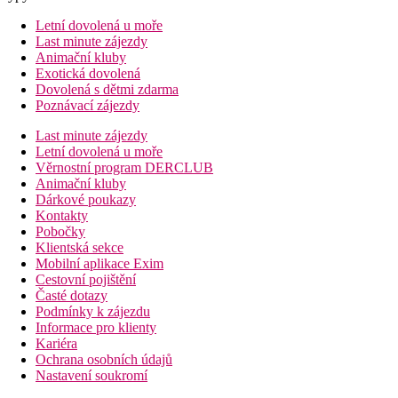
Letní dovolená u moře
Last minute zájezdy
Animační kluby
Exotická dovolená
Dovolená s dětmi zdarma
Poznávací zájezdy
Last minute zájezdy
Letní dovolená u moře
Věrnostní program DERCLUB
Animační kluby
Dárkové poukazy
Kontakty
Pobočky
Klientská sekce
Mobilní aplikace Exim
Cestovní pojištění
Časté dotazy
Podmínky k zájezdu
Informace pro klienty
Kariéra
Ochrana osobních údajů
Nastavení soukromí