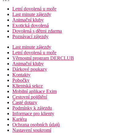
Letní dovolená u moře
Last minute zájezdy
Animační kluby
Exotická dovolená
Dovolená s dětmi zdarma
Poznávací zájezdy
Last minute zájezdy
Letní dovolená u moře
Věrnostní program DERCLUB
Animační kluby
Dárkové poukazy
Kontakty
Pobočky
Klientská sekce
Mobilní aplikace Exim
Cestovní pojištění
Časté dotazy
Podmínky k zájezdu
Informace pro klienty
Kariéra
Ochrana osobních údajů
Nastavení soukromí