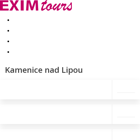
Akční nabídky
Last minute
First minute - Exotika a zim
Kamenice nad Lipou