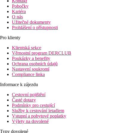
Kontakt
Pobočky
Kariéra
O nás
Užitečné dokumenty
Prohlášení o přístupnosti
Pro klienty
Klientská sekce
Věrnostní program DERCLUB
Poukázky a benefity
Ochrana osobních údajů
Nastavení soukromí
Compliance linka
Informace k zájezdu
Cestovní pojištění
Časté dotazy
Podmínky pro cestující
Služby k cestování letadlem
Vstupní a pobytové poplatky
Výlety na dovolené
Typy dovolené