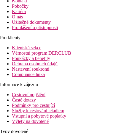
Kontakt
Pobočky
Kariéra
O nás
Užitečné dokumenty
Prohlášení o přístupnosti
Pro klienty
Klientská sekce
Věrnostní program DERCLUB
Poukázky a benefity
Ochrana osobních údajů
Nastavení soukromí
Compliance linka
Informace k zájezdu
Cestovní pojištění
Časté dotazy
Podmínky pro cestující
Služby k cestování letadlem
Vstupní a pobytové poplatky
Výlety na dovolené
Typy dovolené