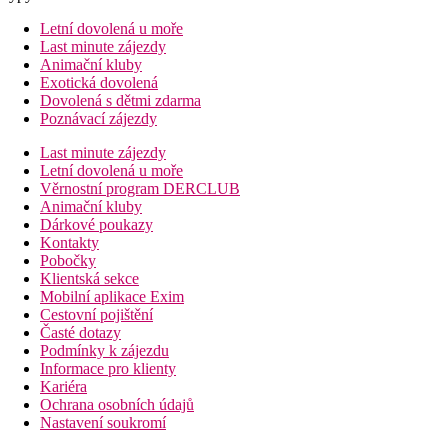
Letní dovolená u moře
Last minute zájezdy
Animační kluby
Exotická dovolená
Dovolená s dětmi zdarma
Poznávací zájezdy
Last minute zájezdy
Letní dovolená u moře
Věrnostní program DERCLUB
Animační kluby
Dárkové poukazy
Kontakty
Pobočky
Klientská sekce
Mobilní aplikace Exim
Cestovní pojištění
Časté dotazy
Podmínky k zájezdu
Informace pro klienty
Kariéra
Ochrana osobních údajů
Nastavení soukromí