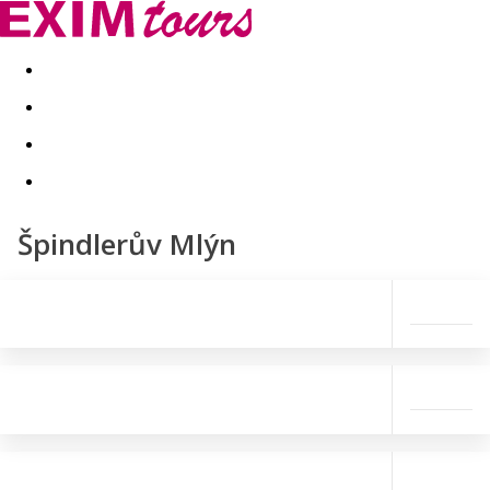
Akční nabídky
Last minute
First minute - Exotika a zim
Špindlerův Mlýn