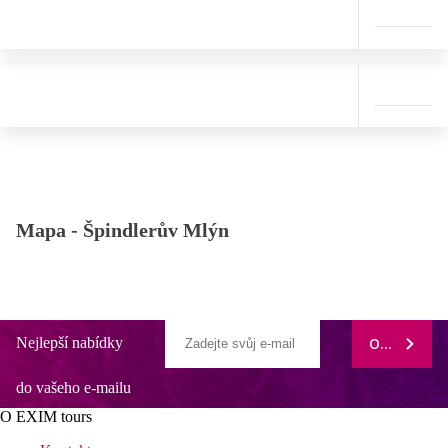
Mapa -
Špindlerův Mlýn
Nejlepší nabídky
ODEBÍRAT
do vašeho e-mailu
O EXIM tours