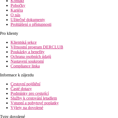
Kontakt
Pobočky
Kariéra
O nás
Užitečné dokumenty
Prohlášení o přístupnosti
Pro klienty
Klientská sekce
Věrnostní program DERCLUB
Poukázky a benefity
Ochrana osobních údajů
Nastavení soukromí
Compliance linka
Informace k zájezdu
Cestovní pojištění
Časté dotazy
Podmínky pro cestující
Služby k cestování letadlem
Vstupní a pobytové poplatky
Výlety na dovolené
Typy dovolené