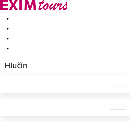
Akční nabídky
Last minute
First minute - Exotika a zim
Hlučín