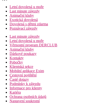
Letní dovolená u moře
Last minute zájezdy
Animační kluby
Exotická dovolená
Dovolená s dětmi zdarma
Poznávací zájezdy
Last minute zájezdy
Letní dovolená u moře
Věrnostní program DERCLUB
Animační kluby
Dárkové poukazy
Kontakty
Pobočky
Klientská sekce
Mobilní aplikace Exim
Cestovní pojištění
Časté dotazy
Podmínky k zájezdu
Informace pro klienty
Kariéra
Ochrana osobních údajů
Nastavení soukromí