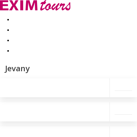
Akční nabídky
Last minute
First minute - Exotika a zim
Jevany