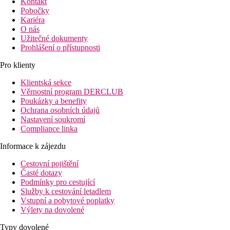
Kontakt
Pobočky
Kariéra
O nás
Užitečné dokumenty
Prohlášení o přístupnosti
Pro klienty
Klientská sekce
Věrnostní program DERCLUB
Poukázky a benefity
Ochrana osobních údajů
Nastavení soukromí
Compliance linka
Informace k zájezdu
Cestovní pojištění
Časté dotazy
Podmínky pro cestující
Služby k cestování letadlem
Vstupní a pobytové poplatky
Výlety na dovolené
Typy dovolené