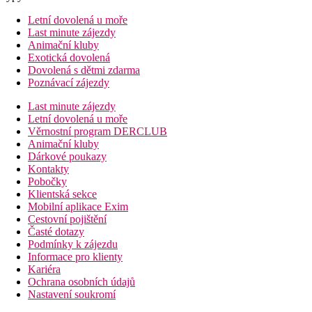
Letní dovolená u moře
Last minute zájezdy
Animační kluby
Exotická dovolená
Dovolená s dětmi zdarma
Poznávací zájezdy
Last minute zájezdy
Letní dovolená u moře
Věrnostní program DERCLUB
Animační kluby
Dárkové poukazy
Kontakty
Pobočky
Klientská sekce
Mobilní aplikace Exim
Cestovní pojištění
Časté dotazy
Podmínky k zájezdu
Informace pro klienty
Kariéra
Ochrana osobních údajů
Nastavení soukromí