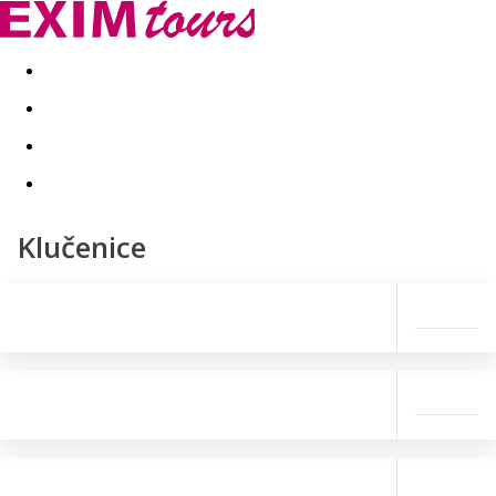
Akční nabídky
Last minute
First minute - Exotika a zim
Klučenice