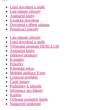
Letní dovolená u moře
Last minute zájezdy
Animační kluby
Exotická dovolená
Dovolená s dětmi zdarma
Poznávací zájezdy
Last minute zájezdy
Letní dovolená u moře
Věrnostní program DERCLUB
Animační kluby
Dárkové poukazy
Kontakty
Pobočky
Klientská sekce
Mobilní aplikace Exim
Cestovní pojištění
Časté dotazy
Podmínky k zájezdu
Informace pro klienty
Kariéra
Ochrana osobních údajů
Nastavení soukromí