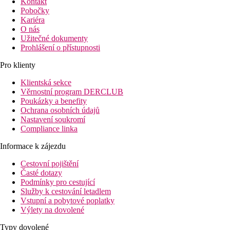
Kontakt
Pobočky
Kariéra
O nás
Užitečné dokumenty
Prohlášení o přístupnosti
Pro klienty
Klientská sekce
Věrnostní program DERCLUB
Poukázky a benefity
Ochrana osobních údajů
Nastavení soukromí
Compliance linka
Informace k zájezdu
Cestovní pojištění
Časté dotazy
Podmínky pro cestující
Služby k cestování letadlem
Vstupní a pobytové poplatky
Výlety na dovolené
Typy dovolené