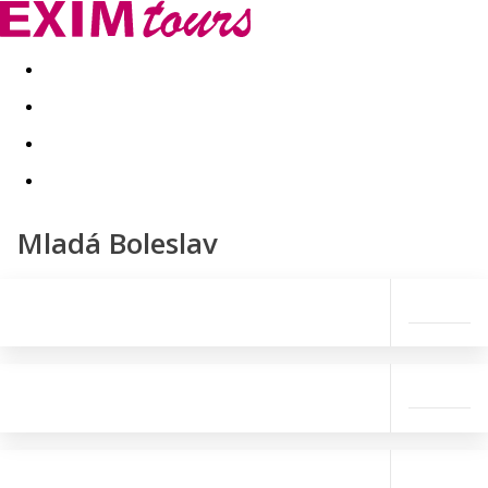
Akční nabídky
Last minute
First minute - Exotika a zim
Mladá Boleslav