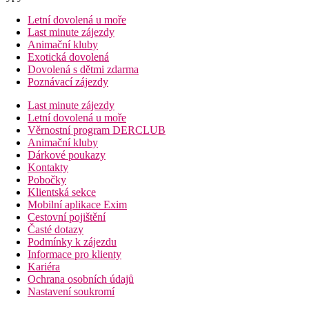
Letní dovolená u moře
Last minute zájezdy
Animační kluby
Exotická dovolená
Dovolená s dětmi zdarma
Poznávací zájezdy
Last minute zájezdy
Letní dovolená u moře
Věrnostní program DERCLUB
Animační kluby
Dárkové poukazy
Kontakty
Pobočky
Klientská sekce
Mobilní aplikace Exim
Cestovní pojištění
Časté dotazy
Podmínky k zájezdu
Informace pro klienty
Kariéra
Ochrana osobních údajů
Nastavení soukromí