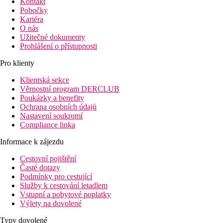
Kontakt
Pobočky
Kariéra
O nás
Užitečné dokumenty
Prohlášení o přístupnosti
Pro klienty
Klientská sekce
Věrnostní program DERCLUB
Poukázky a benefity
Ochrana osobních údajů
Nastavení soukromí
Compliance linka
Informace k zájezdu
Cestovní pojištění
Časté dotazy
Podmínky pro cestující
Služby k cestování letadlem
Vstupní a pobytové poplatky
Výlety na dovolené
Typy dovolené