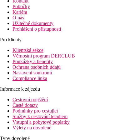
Kontakt
Pobočky
Kariéra
O nás
Užitečné dokumenty
Prohlášení o přístupnosti
Pro klienty
Klientská sekce
Věrnostní program DERCLUB
Poukázky a benefity
Ochrana osobních údajů
Nastavení soukromí
Compliance linka
Informace k zájezdu
Cestovní pojištění
Časté dotazy
Podmínky pro cestující
Služby k cestování letadlem
Vstupní a pobytové poplatky
Výlety na dovolené
Typy dovolené