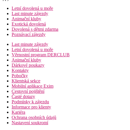
Letní dovolená u moře
Last minute zájezdy
Animační kluby
Exotická dovolená
Dovolená s dětmi zdarma
Poznávací zájezdy
Last minute zájezdy
Letní dovolená u moře
Věrnostní program DERCLUB
Animační kluby
Dárkové poukazy
Kontakty
Pobočky
Klientská sekce
Mobilní aplikace Exim
Cestovní pojištění
Časté dotazy
Podmínky k zájezdu
Informace pro klienty
Kariéra
Ochrana osobních údajů
Nastavení soukromí