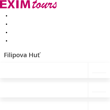
Akční nabídky
Last minute
First minute - Exotika a zim
Filipova Huť