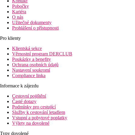
Kontakt
Pobočky
Kariéra
O nás
Užitečné dokumenty
Prohlášení o přístupnosti
Pro klienty
Klientská sekce
Věrnostní program DERCLUB
Poukázky a benefity
Ochrana osobních údajů
Nastavení soukromí
Compliance linka
Informace k zájezdu
Cestovní pojištění
Časté dotazy
Podmínky pro cestující
Služby k cestování letadlem
Vstupní a pobytové poplatky
Výlety na dovolené
Typy dovolené