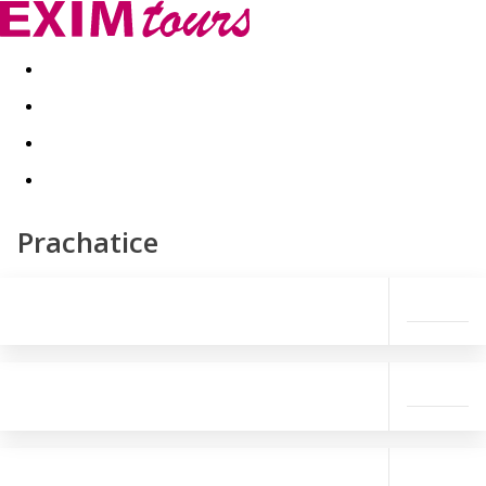
Akční nabídky
Last minute
First minute - Exotika a zim
Prachatice