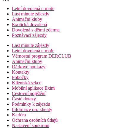
Letní dovolená u moře
Last minute zájezdy
Animační kluby
Exotická dovolená
Dovolená s dětmi zdarma
Poznávací zájezdy
Last minute zájezdy
Letní dovolená u moře
Věrnostní program DERCLUB
Animační kluby
Dárkové poukazy
Kontakty
Pobočky
Klientská sekce
Mobilní aplikace Exim
Cestovní pojištění
Časté dotazy
Podmínky k zájezdu
Informace pro klienty
Kariéra
Ochrana osobních údajů
Nastavení soukromí