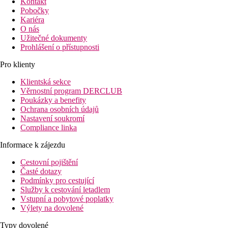
Kontakt
Pobočky
Kariéra
O nás
Užitečné dokumenty
Prohlášení o přístupnosti
Pro klienty
Klientská sekce
Věrnostní program DERCLUB
Poukázky a benefity
Ochrana osobních údajů
Nastavení soukromí
Compliance linka
Informace k zájezdu
Cestovní pojištění
Časté dotazy
Podmínky pro cestující
Služby k cestování letadlem
Vstupní a pobytové poplatky
Výlety na dovolené
Typy dovolené