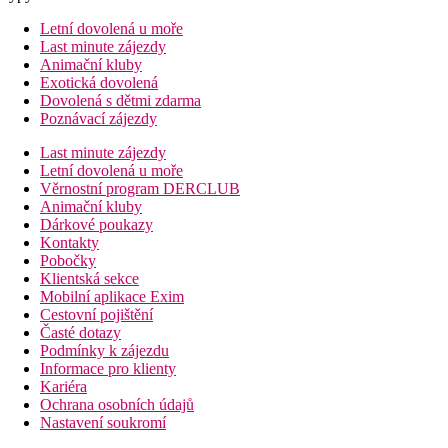
Letní dovolená u moře
Last minute zájezdy
Animační kluby
Exotická dovolená
Dovolená s dětmi zdarma
Poznávací zájezdy
Last minute zájezdy
Letní dovolená u moře
Věrnostní program DERCLUB
Animační kluby
Dárkové poukazy
Kontakty
Pobočky
Klientská sekce
Mobilní aplikace Exim
Cestovní pojištění
Časté dotazy
Podmínky k zájezdu
Informace pro klienty
Kariéra
Ochrana osobních údajů
Nastavení soukromí