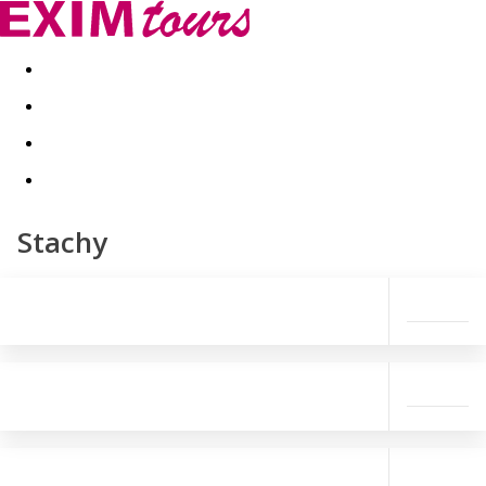
Akční nabídky
Last minute
First minute - Exotika a zim
Stachy