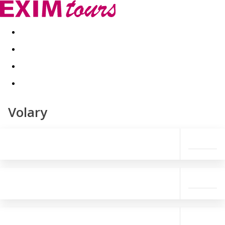
Akční nabídky
Last minute
First minute - Exotika a zim
Volary