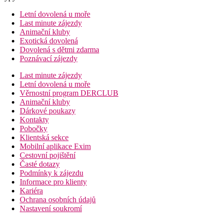
Letní dovolená u moře
Last minute zájezdy
Animační kluby
Exotická dovolená
Dovolená s dětmi zdarma
Poznávací zájezdy
Last minute zájezdy
Letní dovolená u moře
Věrnostní program DERCLUB
Animační kluby
Dárkové poukazy
Kontakty
Pobočky
Klientská sekce
Mobilní aplikace Exim
Cestovní pojištění
Časté dotazy
Podmínky k zájezdu
Informace pro klienty
Kariéra
Ochrana osobních údajů
Nastavení soukromí