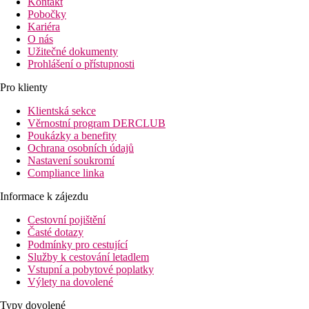
Kontakt
Pobočky
Kariéra
O nás
Užitečné dokumenty
Prohlášení o přístupnosti
Pro klienty
Klientská sekce
Věrnostní program DERCLUB
Poukázky a benefity
Ochrana osobních údajů
Nastavení soukromí
Compliance linka
Informace k zájezdu
Cestovní pojištění
Časté dotazy
Podmínky pro cestující
Služby k cestování letadlem
Vstupní a pobytové poplatky
Výlety na dovolené
Typy dovolené