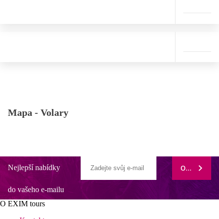
Mapa -
Volary
Nejlepší nabídky
ODEBÍRAT
do vašeho e-mailu
O EXIM tours