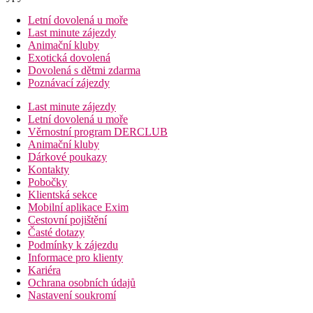
Letní dovolená u moře
Last minute zájezdy
Animační kluby
Exotická dovolená
Dovolená s dětmi zdarma
Poznávací zájezdy
Last minute zájezdy
Letní dovolená u moře
Věrnostní program DERCLUB
Animační kluby
Dárkové poukazy
Kontakty
Pobočky
Klientská sekce
Mobilní aplikace Exim
Cestovní pojištění
Časté dotazy
Podmínky k zájezdu
Informace pro klienty
Kariéra
Ochrana osobních údajů
Nastavení soukromí