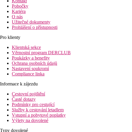
Kontakt
Pobočky
Kariéra
O nás
Užitečné dokumenty
Prohlášení o přístupnosti
Pro klienty
Klientská sekce
Věrnostní program DERCLUB
Poukázky a benefity
Ochrana osobních údajů
Nastavení soukromí
Compliance linka
Informace k zájezdu
Cestovní pojištění
Časté dotazy
Podmínky pro cestující
Služby k cestování letadlem
Vstupní a pobytové poplatky
Výlety na dovolené
Typy dovolené