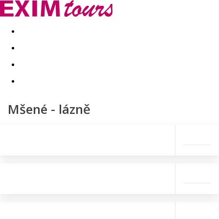
Akční nabídky
Last minute
First minute - Exotika a zim
Mšené - lázně