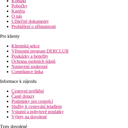
Kontakt
Pobočky
Kariéra
O nás
Užitečné dokumenty
Prohlášení o přístupnosti
Pro klienty
Klientská sekce
Věrnostní program DERCLUB
Poukázky a benefity
Ochrana osobních údajů
Nastavení soukromí
Compliance linka
Informace k zájezdu
Cestovní pojištění
Časté dotazy
Podmínky pro cestující
Služby k cestování letadlem
Vstupní a pobytové poplatky
Výlety na dovolené
Typy dovolené