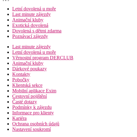
Letní dovolená u moře
Last minute zájezdy
Animační kluby
Exotická dovolená
Dovolená s dětmi zdarma
Poznávací zájezdy
Last minute zájezdy
Letní dovolená u moře
Věrnostní program DERCLUB
Animační kluby
Dárkové poukazy
Kontakty
Pobočky
Klientská sekce
Mobilní aplikace Exim
Cestovní pojištění
Časté dotazy
Podmínky k zájezdu
Informace pro klienty
Kariéra
Ochrana osobních údajů
Nastavení soukromí