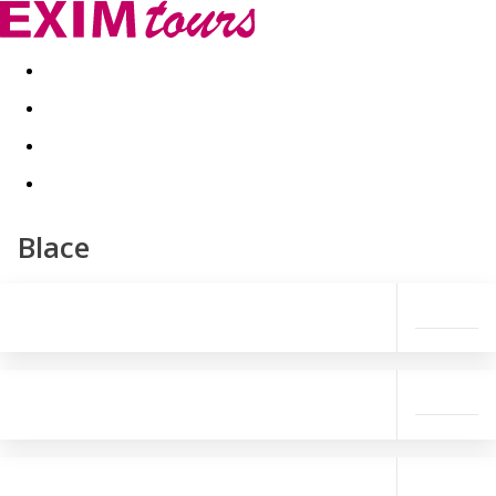
Akční nabídky
Last minute
First minute - Exotika a zim
Blace