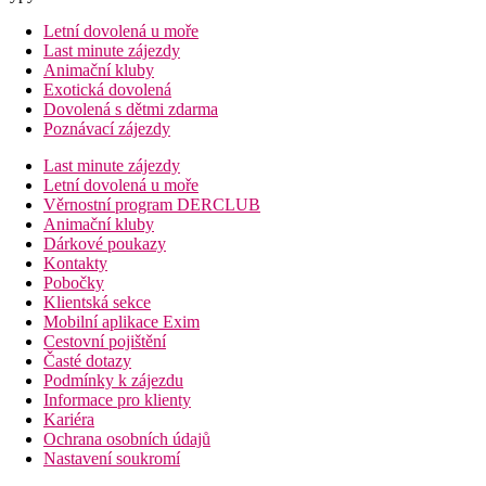
Letní dovolená u moře
Last minute zájezdy
Animační kluby
Exotická dovolená
Dovolená s dětmi zdarma
Poznávací zájezdy
Last minute zájezdy
Letní dovolená u moře
Věrnostní program DERCLUB
Animační kluby
Dárkové poukazy
Kontakty
Pobočky
Klientská sekce
Mobilní aplikace Exim
Cestovní pojištění
Časté dotazy
Podmínky k zájezdu
Informace pro klienty
Kariéra
Ochrana osobních údajů
Nastavení soukromí