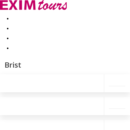
Akční nabídky
Last minute
First minute - Exotika a zim
Brist