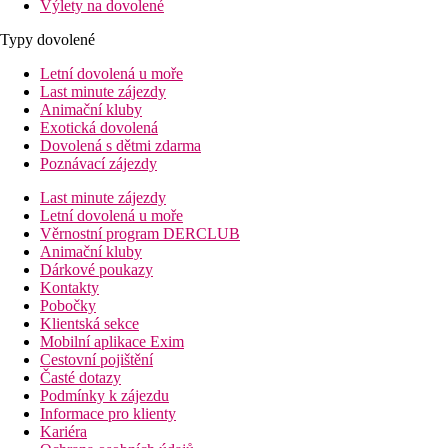
Výlety na dovolené
Typy dovolené
Letní dovolená u moře
Last minute zájezdy
Animační kluby
Exotická dovolená
Dovolená s dětmi zdarma
Poznávací zájezdy
Last minute zájezdy
Letní dovolená u moře
Věrnostní program DERCLUB
Animační kluby
Dárkové poukazy
Kontakty
Pobočky
Klientská sekce
Mobilní aplikace Exim
Cestovní pojištění
Časté dotazy
Podmínky k zájezdu
Informace pro klienty
Kariéra