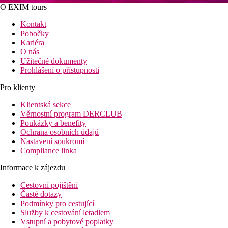
O EXIM tours
Kontakt
Pobočky
Kariéra
O nás
Užitečné dokumenty
Prohlášení o přístupnosti
Pro klienty
Klientská sekce
Věrnostní program DERCLUB
Poukázky a benefity
Ochrana osobních údajů
Nastavení soukromí
Compliance linka
Informace k zájezdu
Cestovní pojištění
Časté dotazy
Podmínky pro cestující
Služby k cestování letadlem
Vstupní a pobytové poplatky