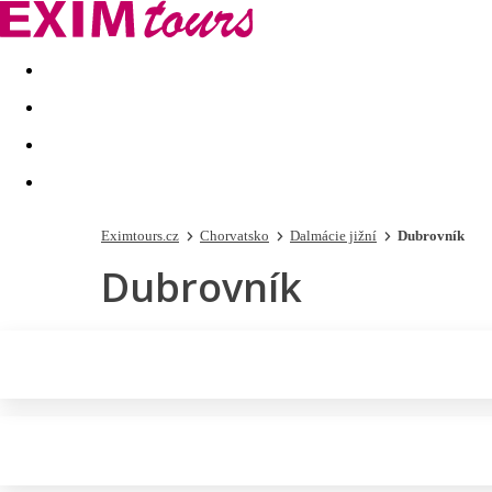
Akční nabídky
Last minute
First minute - Exotika a zim
Eximtours.cz
Chorvatsko
Dalmácie jižní
Dubrovník
Dubrovník