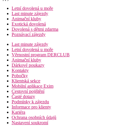
Letní dovolená u moře
Last minute zájezdy
Animační kluby
Exotická dovolená
Dovolená s dětmi zdarma
Poznávací zájezdy
Last minute zájezdy
Letní dovolená u moře
Věrnostní program DERCLUB
Animační kluby
Dárkové poukazy
Kontakty
Pobočky
Klientská sekce
Mobilní aplikace Exim
Cestovní pojištění
Časté dotazy
Podmínky k zájezdu
Informace pro klienty
Kariéra
Ochrana osobních údajů
Nastavení soukromí