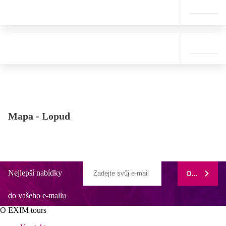
Mapa -
Lopud
Nejlepší nabídky
ODEBÍRAT
do vašeho e-mailu
O EXIM tours