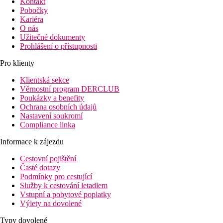
Kontakt
Pobočky
Kariéra
O nás
Užitečné dokumenty
Prohlášení o přístupnosti
Pro klienty
Klientská sekce
Věrnostní program DERCLUB
Poukázky a benefity
Ochrana osobních údajů
Nastavení soukromí
Compliance linka
Informace k zájezdu
Cestovní pojištění
Časté dotazy
Podmínky pro cestující
Služby k cestování letadlem
Vstupní a pobytové poplatky
Výlety na dovolené
Typy dovolené