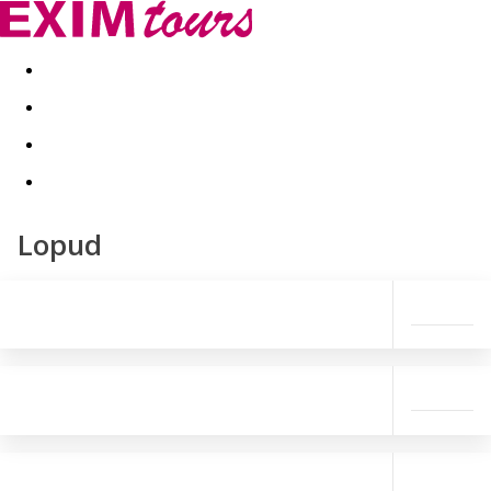
Akční nabídky
Last minute
First minute - Exotika a zim
Lopud