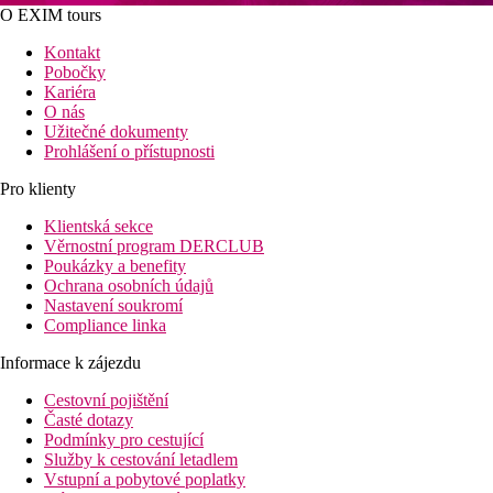
O EXIM tours
Kontakt
Pobočky
Kariéra
O nás
Užitečné dokumenty
Prohlášení o přístupnosti
Pro klienty
Klientská sekce
Věrnostní program DERCLUB
Poukázky a benefity
Ochrana osobních údajů
Nastavení soukromí
Compliance linka
Informace k zájezdu
Cestovní pojištění
Časté dotazy
Podmínky pro cestující
Služby k cestování letadlem
Vstupní a pobytové poplatky