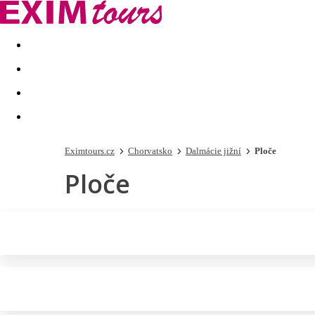
Akční nabídky
Last minute
First minute - Exotika a zim
Eximtours.cz
Chorvatsko
Dalmácie jižní
Ploče
Ploče