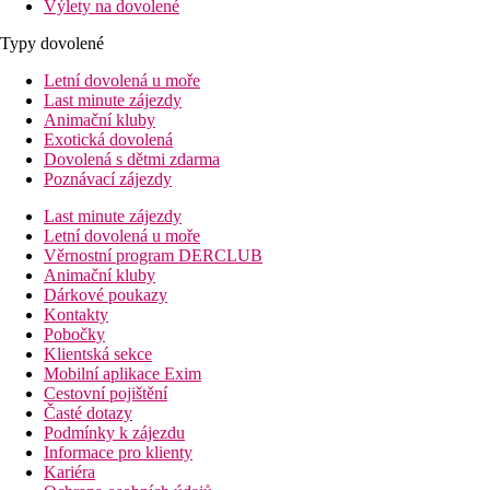
Výlety na dovolené
Typy dovolené
Letní dovolená u moře
Last minute zájezdy
Animační kluby
Exotická dovolená
Dovolená s dětmi zdarma
Poznávací zájezdy
Last minute zájezdy
Letní dovolená u moře
Věrnostní program DERCLUB
Animační kluby
Dárkové poukazy
Kontakty
Pobočky
Klientská sekce
Mobilní aplikace Exim
Cestovní pojištění
Časté dotazy
Podmínky k zájezdu
Informace pro klienty
Kariéra